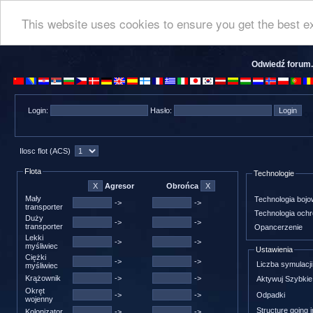
This website uses cookies to ensure you get the best e
Odwiedź forum.
Login:
Hasło:
Ilosc flot (ACS)
Flota
Technologie
Agresor
Obrońca
Mały
Technologia boj
->
->
transporter
Technologia och
Duży
->
->
transporter
Opancerzenie
Lekki
->
->
myśliwiec
Ustawienia
Ciężki
->
->
Liczba symulacji
myśliwiec
Krążownik
->
->
Aktywuj Szybkie 
Okręt
->
->
Odpadki
wojenny
Structure going i
Kolonizator
->
->