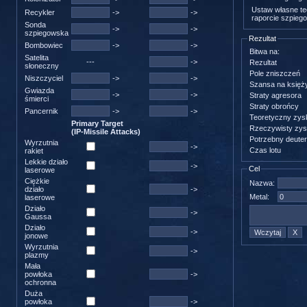
Ustaw własne tec
Recykler
->
->
raporcie szpieg
Sonda
->
->
szpiegowska
Rezultat
Bombowiec
->
->
Bitwa na:
Satelita
---
->
Rezultat
słoneczny
Pole zniszczeń
Niszczyciel
->
->
Szansa na księż
Gwiazda
->
->
Straty agresora
śmierci
Straty obrońcy
Pancernik
->
->
Teoretyczny zys
Primary Target
Rzeczywisty zy
(IP-Missile Attacks)
Potrzebny deute
Wyrzutnia
->
Czas lotu
rakiet
Lekkie działo
->
Cel
laserowe
Ciężkie
Nazwa:
działo
->
Metal:
laserowe
Działo
->
Gaussa
Działo
->
jonowe
Wyrzutnia
->
plazmy
Mała
powłoka
->
ochronna
Duża
powłoka
->