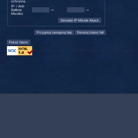
ochronna
IP- / Anti-
Ballistic
->
->
Missiles